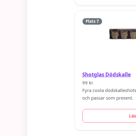
Plats 7
Shotglas Dödskalle
99 kr
Fyra coola dödskalleshots
och passar som present.
Lä