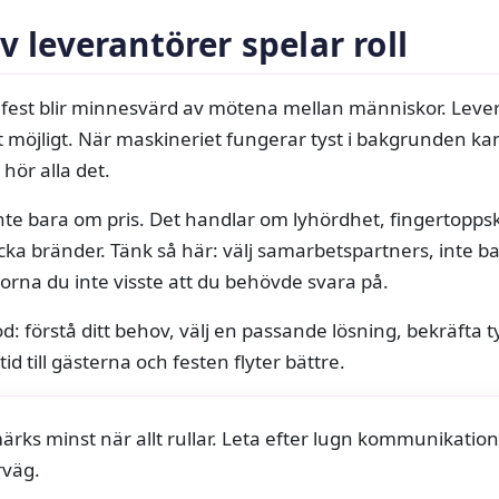
v leverantörer spelar roll
n fest blir minnesvärd av mötena mellan människor. Leve
t möjligt. När maskineriet fungerar tyst i bakgrunden ka
hör alla det.
nte bara om pris. Det handlar om lyhördhet, fingertopps
äcka bränder. Tänk så här: välj samarbetspartners, inte ba
gorna du inte visste att du behövde svara på.
d: förstå ditt behov, välj en passande lösning, bekräfta t
id till gästerna och festen flyter bättre.
ärks minst när allt rullar. Leta efter lugn kommunikation,
rväg.