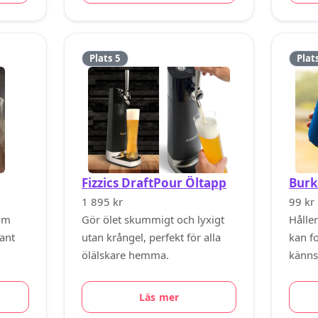
Plats 5
Plat
Fizzics DraftPour Öltapp
Burk
1 895 kr
99 kr
om
Gör ölet skummigt och lyxigt
Håller
kant
utan krångel, perfekt för alla
kan f
ölälskare hemma.
känns
Läs mer