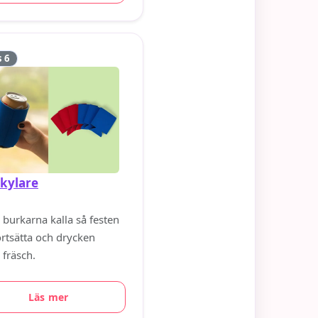
s 6
kylare
 burkarna kalla så festen
ortsätta och drycken
 fräsch.
Läs mer