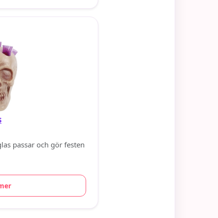
s
glas passar och gör festen
mer