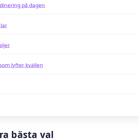
dinering på dagen
lar
ljer
 som lyfter kvällen
åra bästa val