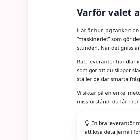
Varför valet a
Här är hur jag tänker: e
“maskineriet” som gör de
stunden. När det gnisslar 
Rätt leverantör handlar i
som gör att du slipper sl
ställer de där smarta frå
Vi siktar på en enkel meto
missförstånd, du får mer t
En bra leverantör m
att lösa detaljerna i fö