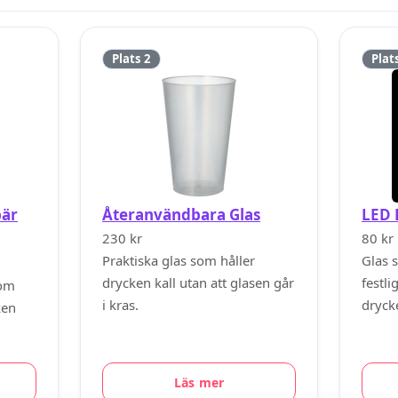
Plats 2
Plat
bär
Återanvändbara Glas
LED 
230 kr
80 kr
Praktiska glas som håller
Glas 
drycken kall utan att glasen går
festli
som
i kras.
drycke
ken
Läs mer