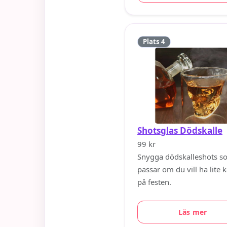
Plats 4
Shotsglas Dödskalle
99 kr
Snygga dödskalleshots s
passar om du vill ha lite 
på festen.
Läs mer