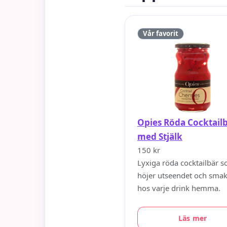
Vår favorit
Opies Röda Cocktail
med Stjälk
150 kr
Lyxiga röda cocktailbär 
höjer utseendet och sma
hos varje drink hemma.
Läs mer