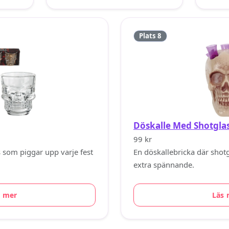
Plats 8
Döskalle Med Shotgla
99 kr
 som piggar upp varje fest
En döskallebricka där shot
extra spännande.
s mer
Läs 