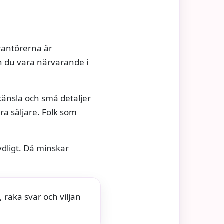
rantörerna är
n du vara närvarande i
känsla och små detaljer
ra säljare. Folk som
ydligt. Då minskar
 raka svar och viljan