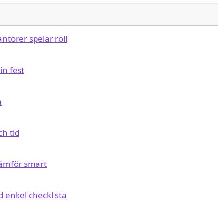
antörer spelar roll
in fest
a
ch tid
jämför smart
 enkel checklista