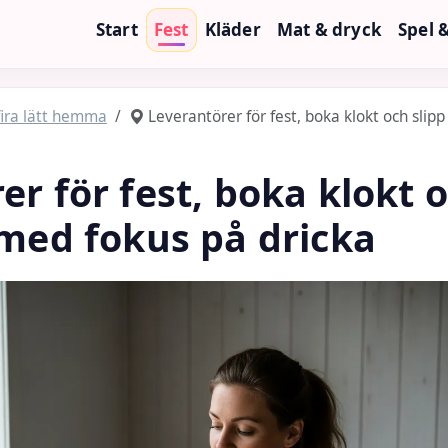
Start
Fest
Kläder
Mat & dryck
Spel 
fira lätt hemma
Leverantörer för fest, boka klokt och slip
er för fest, boka klokt o
 med fokus på dricka