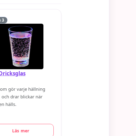
s 3
Dricksglas
som gör varje hällning
g och drar blickar när
n hälls.
Läs mer