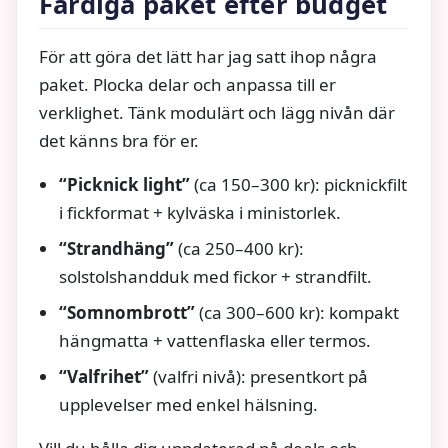
Färdiga paket efter budget
För att göra det lätt har jag satt ihop några
paket. Plocka delar och anpassa till er
verklighet. Tänk modulärt och lägg nivån där
det känns bra för er.
“Picknick light”
(ca 150–300 kr): picknickfilt
i fickformat + kylväska i ministorlek.
“Strandhäng”
(ca 250–400 kr):
solstolshandduk med fickor + strandfilt.
“Somnombrott”
(ca 300–600 kr): kompakt
hängmatta + vattenflaska eller termos.
“Valfrihet”
(valfri nivå): presentkort på
upplevelser med enkel hälsning.