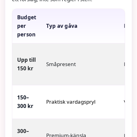
Budget
per
Typ av gåva
Exem
person
Upp till
Småpresent
Pickn
150 kr
150–
Praktisk vardagspryl
Vatte
300 kr
300–
Premium-känsla
Hängm