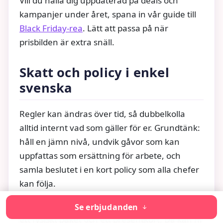
Vill du hålla dig uppdaterad på deals och
kampanjer under året, spana in vår guide till
Black Friday-rea
. Lätt att passa på när
prisbilden är extra snäll.
Skatt och policy i enkel
svenska
Regler kan ändras över tid, så dubbelkolla
alltid internt vad som gäller för er. Grundtänk:
håll en jämn nivå, undvik gåvor som kan
uppfattas som ersättning för arbete, och
samla beslutet i en kort policy som alla chefer
kan följa.
Om ni är osäkra, ha två alternativ i beredskap:
Se erbjudanden
ett fysiskt paket och ett presentkort. Då kan ni