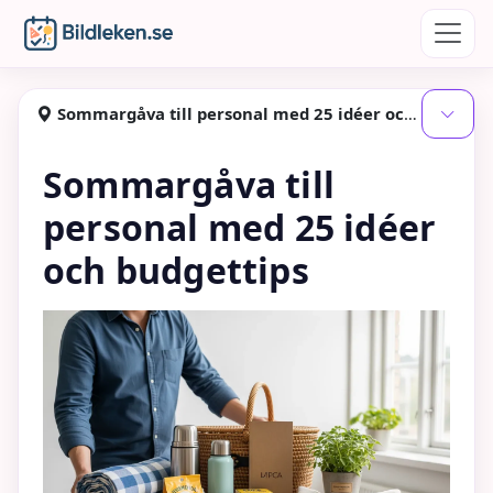
Hoppa till huvudinnehåll
Bildleken
Sommargåva till personal med 25 idéer och budgettips
Visa
Sommargåva till
personal med 25 idéer
och budgettips