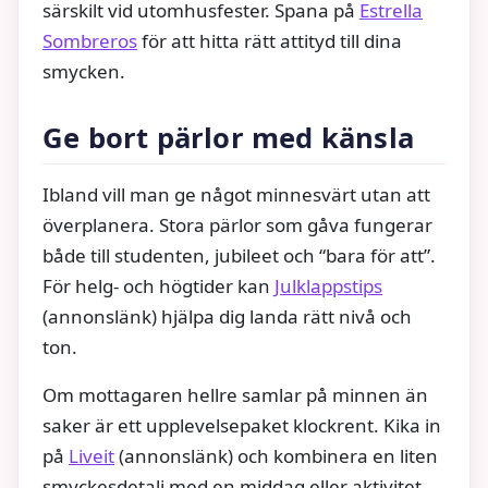
särskilt vid utomhusfester. Spana på
Estrella
Sombreros
för att hitta rätt attityd till dina
smycken.
Ge bort pärlor med känsla
Ibland vill man ge något minnesvärt utan att
överplanera. Stora pärlor som gåva fungerar
både till studenten, jubileet och “bara för att”.
För helg- och högtider kan
Julklappstips
(annonslänk) hjälpa dig landa rätt nivå och
ton.
Om mottagaren hellre samlar på minnen än
saker är ett upplevelsepaket klockrent. Kika in
på
Liveit
(annonslänk) och kombinera en liten
smyckesdetalj med en middag eller aktivitet.