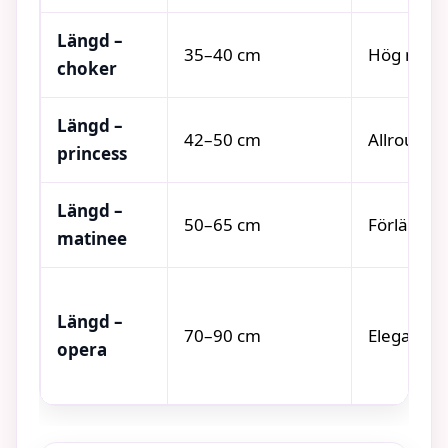
Längd –
35–40 cm
Hög närv
choker
Längd –
42–50 cm
Allround
princess
Längd –
50–65 cm
Förlänga
matinee
Längd –
70–90 cm
Elegant s
opera