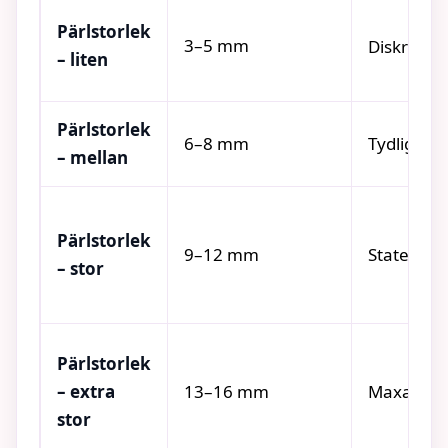
Pärlstorlek
3–5 mm
Diskret, f
– liten
Pärlstorlek
6–8 mm
Tydlig, m
– mellan
Pärlstorlek
9–12 mm
Statement
– stor
Pärlstorlek
– extra
13–16 mm
Maxad vo
stor