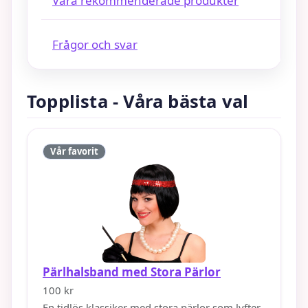
Våra rekommenderade produkter
Frågor och svar
Topplista - Våra bästa val
Vår favorit
Pärlhalsband med Stora Pärlor
100 kr
En tidlös klassiker med stora pärlor som lyfter