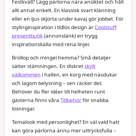
Festkväll? Lägg pärlorna nära ansiktet och håll
allt annat enkelt. En klassisk svart klänning
eller en ljus skjorta under kavaj gör jobbet. För
stylinginspiration i tidlös design är
Coolstuff
presentbutik
(annonslänk) en trygg
inspirationskälla med rena linjer.
Bröllop och mingel hemma? Små detaljer
sätter stämningen. En diskret
skylt
välkommen
i hallen, en korg med näsdukar
och lagom belysning – sen räcker det.
Behöver du fler idéer till helheten runt
gästerna finns våra
Tillbehör
för snabba
lösningar.
Temalook med personlighet? En väl vald hatt
kan göra pärlorna ännu mer uttrycksfulla –