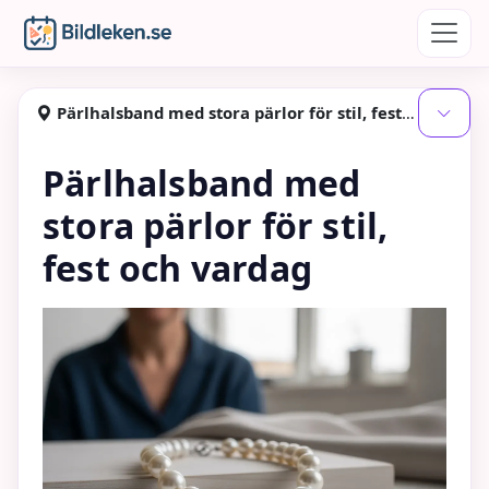
Hoppa till huvudinnehåll
Bildleken
Pärlhalsband med stora pärlor för stil, fest och vardag
Visa
Pärlhalsband med
stora pärlor för stil,
fest och vardag