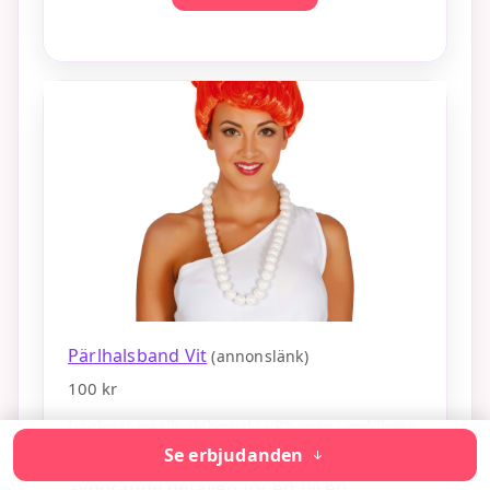
Pärlhalsband Vit
(annonslänk)
100 kr
Läckert pärlhalsband i vitt som verkligen
Se erbjudanden
piffar upp din outfit. Den sista lilla
avgörande detaljen för ett bli en