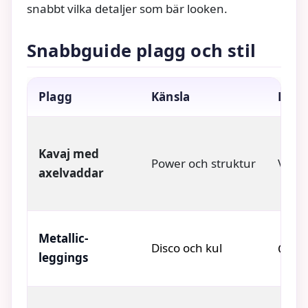
snabbt vilka detaljer som bär looken.
Snabbguide plagg och stil
Plagg
Känsla
Komb
Kavaj med
Power och struktur
Vit t-
axelvaddar
Metallic-
Disco och kul
Overs
leggings