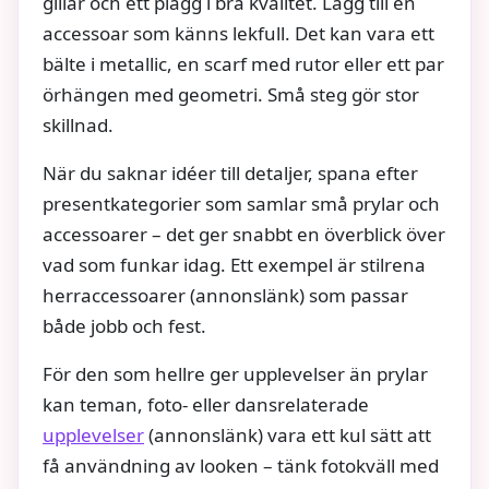
gillar och ett plagg i bra kvalitet. Lägg till en
accessoar som känns lekfull. Det kan vara ett
bälte i metallic, en scarf med rutor eller ett par
örhängen med geometri. Små steg gör stor
skillnad.
När du saknar idéer till detaljer, spana efter
presentkategorier som samlar små prylar och
accessoarer – det ger snabbt en överblick över
vad som funkar idag. Ett exempel är stilrena
herraccessoarer (annonslänk) som passar
både jobb och fest.
För den som hellre ger upplevelser än prylar
kan teman, foto- eller dansrelaterade
upplevelser
(annonslänk) vara ett kul sätt att
få användning av looken – tänk fotokväll med