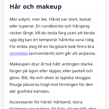
Hår och makeup
Mer volym, mer lek. Håret var stort, lockat
eller tuperat. En rundborste och hårspray
räcker långt. Vill du testa färg utan att binda
upp dig kan en temporär hårkrita vara rolig.
För enkla steg till en färgstark look finns bra
sminktips
(annonslänk) som går att anpassa.
Makeupen drar åt två håll: antingen starka
färger på ögon eller läppar, eller pastell och
gloss. Blå, lila och silver är typiska skuggor.
Rouge placeras högt mot tinningen för den
där grafiska känslan.
Accessoarer för håret: hårband, stora
klämmor, scrunchies. En hög, stram tofs eller