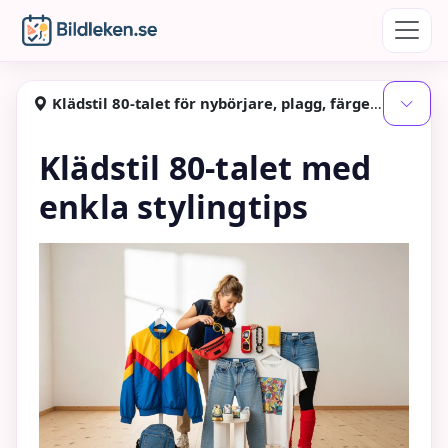
Hoppa till huvudinnehåll
Bildleken
Klädstil 80-talet för nybörjare, plagg, färger och styling - med fokus på maskeraddrakter
Visa
Klädstil 80-talet med
enkla stylingtips