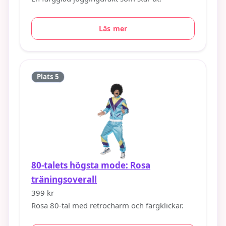
Läs mer
Plats 5
80-talets högsta mode: Rosa
träningsoverall
399 kr
Rosa 80-tal med retrocharm och färgklickar.