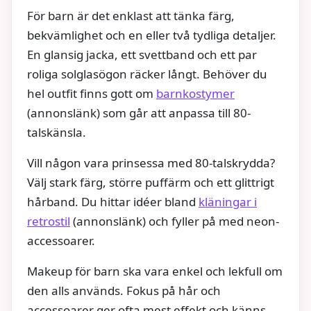
För barn är det enklast att tänka färg,
bekvämlighet och en eller två tydliga detaljer.
En glansig jacka, ett svettband och ett par
roliga solglasögon räcker långt. Behöver du
hel outfit finns gott om
barnkostymer
(annonslänk) som går att anpassa till 80-
talskänsla.
Vill någon vara prinsessa med 80-talskrydda?
Välj stark färg, större puffärm och ett glittrigt
hårband. Du hittar idéer bland
kläningar i
retrostil
(annonslänk) och fyller på med neon-
accessoarer.
Makeup för barn ska vara enkel och lekfull om
den alls används. Fokus på hår och
accessoarer ger ofta mest effekt och känns