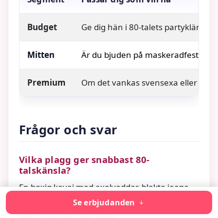
Budget
Ge dig hän i 80-talets partyklännin
Mitten
Är du bjuden på maskeradfest med 8
Premium
Om det vankas svensexa eller 80-tal
Frågor och svar
Vilka plagg ger snabbast 80-
talskänsla?
En boxig kavaj med axelvaddar, blekta jeans
och vita sneakers. Lägg till en stark accessoar
Se erbjudanden
som örhängen eller bälte.