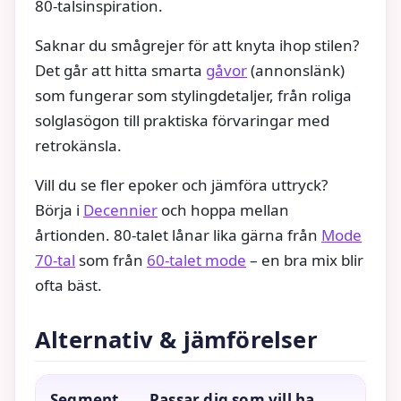
80-talsinspiration.
Saknar du smågrejer för att knyta ihop stilen?
Det går att hitta smarta
gåvor
(annonslänk)
som fungerar som stylingdetaljer, från roliga
solglasögon till praktiska förvaringar med
retrokänsla.
Vill du se fler epoker och jämföra uttryck?
Börja i
Decennier
och hoppa mellan
årtionden. 80-talet lånar lika gärna från
Mode
70-tal
som från
60-talet mode
– en bra mix blir
ofta bäst.
Alternativ & jämförelser
Segment
Passar dig som vill ha