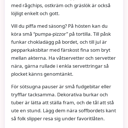
med rågchips, ostkräm och gräslök är också
löjligt enkelt och gott.
Vill du piffa med säsong? På hösten kan du
köra små “pumpa‑pizzor” på tortilla. Till påsk
funkar chokladägg på bordet, och till jul är
pepparkaksbitar med färskost fina som bryt
mellan akterna. Ha våtservetter och servetter
nära, gärna rullade i enkla servettringar så
plocket känns genomtänkt.
För sötsugna pauser är små fudgebitar eller
tryfflar tacksamma. Dekorativa burkar och
tuber är lätta att ställa fram, och de tål att stå
ute en stund. Lägg dem nära soffbordets kant
så folk slipper resa sig under favoritlåten.