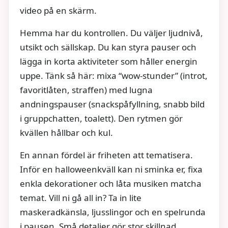
video på en skärm.
Hemma har du kontrollen. Du väljer ljudnivå,
utsikt och sällskap. Du kan styra pauser och
lägga in korta aktiviteter som håller energin
uppe. Tänk så här: mixa “wow-stunder” (introt,
favoritlåten, straffen) med lugna
andningspauser (snackspåfyllning, snabb bild
i gruppchatten, toalett). Den rytmen gör
kvällen hållbar och kul.
En annan fördel är friheten att tematisera.
Inför en halloweenkväll kan ni sminka er, fixa
enkla dekorationer och låta musiken matcha
temat. Vill ni gå all in? Ta in lite
maskeradkänsla, ljusslingor och en spelrunda
i pausen. Små detaljer gör stor skillnad.