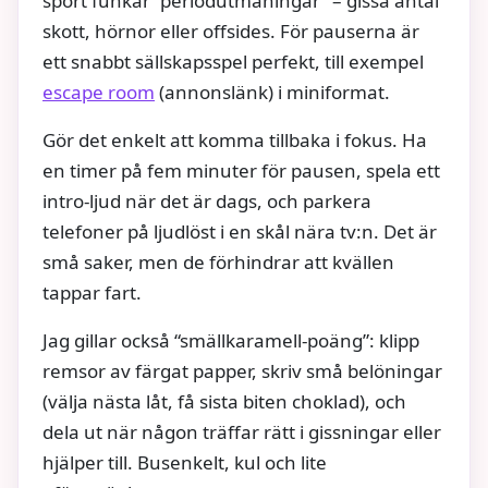
sport funkar “periodutmaningar” – gissa antal
skott, hörnor eller offsides. För pauserna är
ett snabbt sällskapsspel perfekt, till exempel
escape room
(annonslänk) i miniformat.
Gör det enkelt att komma tillbaka i fokus. Ha
en timer på fem minuter för pausen, spela ett
intro‑ljud när det är dags, och parkera
telefoner på ljudlöst i en skål nära tv:n. Det är
små saker, men de förhindrar att kvällen
tappar fart.
Jag gillar också “smällkaramell‑poäng”: klipp
remsor av färgat papper, skriv små belöningar
(välja nästa låt, få sista biten choklad), och
dela ut när någon träffar rätt i gissningar eller
hjälper till. Busenkelt, kul och lite