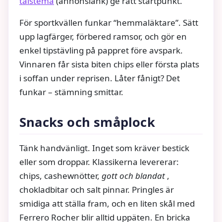
talstema
(annonslänk) ge rätt startpunkt.
För sportkvällen funkar “hemmaläktare”. Sätt
upp lagfärger, förbered ramsor, och gör en
enkel tipstävling på pappret före avspark.
Vinnaren får sista biten chips eller första plats
i soffan under reprisen. Låter fånigt? Det
funkar – stämning smittar.
Snacks och småplock
Tänk handvänligt. Inget som kräver bestick
eller som droppar. Klassikerna levererar:
chips, cashewnötter,
gott och blandat
,
chokladbitar och salt pinnar. Pringles är
smidiga att ställa fram, och en liten skål med
Ferrero Rocher blir alltid uppäten. En bricka