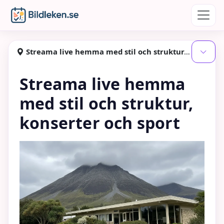
Hoppa till huvudinnehåll
Bildleken
Streama live hemma med stil och struktur, konserter och sport
Visa
Streama live hemma
med stil och struktur,
konserter och sport