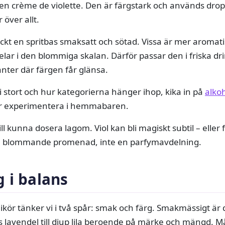
den crème de violette. Den är färgstark och används droppv
 över allt.
yckt en spritbas smaksatt och sötad. Vissa är mer aromat
lar i den blommiga skalan. Därför passar den i friska dri
anter där färgen får glänsa.
 i stort och hur kategorierna hänger ihop, kika in på
alko
ar experimentera i hemmabaren.
vill kunna dosera lagom. Viol kan bli magiskt subtil – eller
en blommande promenad, inte en parfymavdelning.
 i balans
 likör tänker vi i två spår: smak och färg. Smakmässigt ä
s lavendel till djup lila beroende på märke och mängd. Må