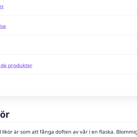
er
lse
de produkter
kör
l likör är som att fånga doften av vår i en flaska. Blommig