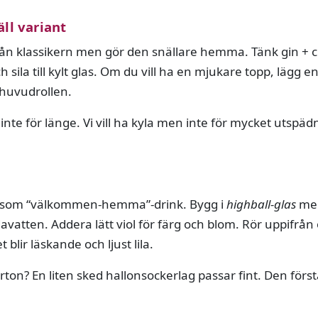
äll variant
rån klassikern men gör den snällare hemma. Tänk gin + cit
h sila till kylt glas. Om du vill ha en mjukare topp, lägg e
 huvudrollen.
inte för länge. Vi vill ha kyla men inte för mycket utspädn
ekt som “välkommen-hemma”-drink. Bygg i
highball-glas
med
vatten. Addera lätt viol för färg och blom. Rör uppifrån
t blir läskande och ljust lila.
ärton? En liten sked hallonsockerlag passar fint. Den förs