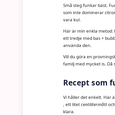
Små steg funkar bäst. Fun
som inte dominerar citrone
vara kul.
Här är min enkla metod: hä
ett tredje med bas + bubbli
använda den.
Vill du göra en provning
familj med mycket is. Då s
Recept som 
Vi håller det enkelt. Här
, ett litet
centilitermått
och
klara.