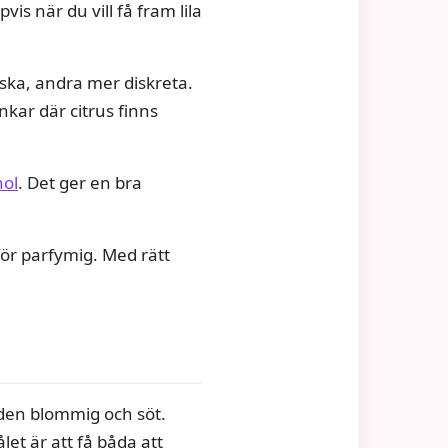
is när du vill få fram lila
iska, andra mer diskreta.
nkar där citrus finns
hol
. Det ger en bra
 för parfymig. Med rätt
r den blommig och söt.
let är att få båda att