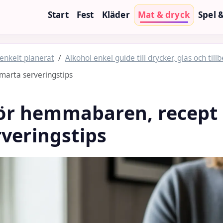
Start
Fest
Kläder
Mat & dryck
Spel 
 enkelt planerat
Alkohol enkel guide till drycker, glas och til
smarta serveringstips
 för hemmabaren, recept
veringstips