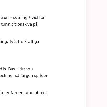
ron + sötning + viol för
n tunn citronskiva på
ing. Två, tre kraftiga
 is. Bas + citron +
 och ner så färgen sprider
tärker färgen utan att det