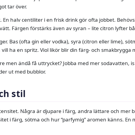
ot tar över.
t. En halv centiliter i en frisk drink gör ofta jobbet. Behövs
skvätt. Färgen förstärks även av syran – lite citron lyfter 
ger. Bas (ofta gin eller vodka), syra (citron eller lime), söt
ill ha en spritz. Viol likör blir din färg- och smakbrygga
ägre men ändå få uttrycket? Jobba med mer sodavatten, is 
der ut med bubblor.
ch stil
tensitet. Några är djupare i färg, andra lättare och mer
sitet i färg, sötma och hur “parfymig” aromen känns. En m