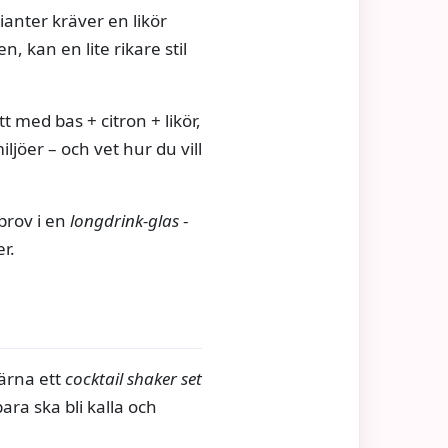
anter kräver en likör
, kan en lite rikare stil
t med bas + citron + likör,
iljöer – och vet hur du vill
prov i en
longdrink-glas
-
r.
gärna ett
cocktail shaker set
ara ska bli kalla och