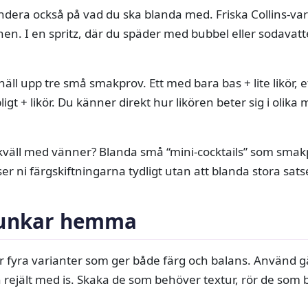
dera också på vad du ska blanda med. Friska Collins-vari
n. I en spritz, där du späder med bubbel eller sodavatten
ll upp tre små smakprov. Ett med bara bas + lite likör, et
gt + likör. Du känner direkt hur likören beter sig i olika m
skväll med vänner? Blanda små “mini-cocktails” som smak
er ni färgskiftningarna tydligt utan att blanda stora satse
funkar hemma
 är fyra varianter som ger både färg och balans. Använd 
 rejält med is. Skaka de som behöver textur, rör de som b