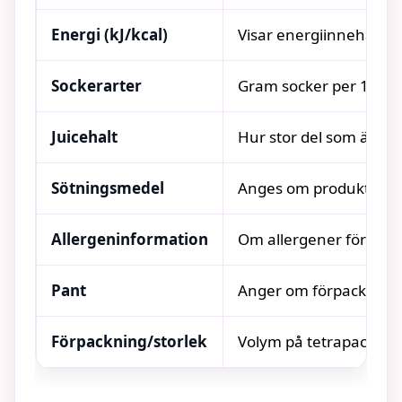
Energi (kJ/kcal)
Visar energiinnehåll pe
Sockerarter
Gram socker per 100 m
Juicehalt
Hur stor del som är jui
Sötningsmedel
Anges om produkten i
Allergeninformation
Om allergener förekom
Pant
Anger om förpackninge
Förpackning/storlek
Volym på tetrapack elle