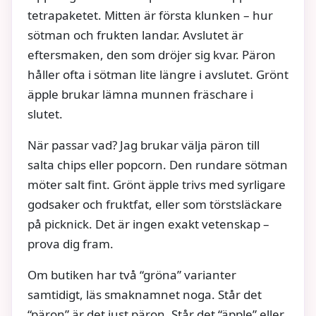
tetrapaketet. Mitten är första klunken – hur
sötman och frukten landar. Avslutet är
eftersmaken, den som dröjer sig kvar. Päron
håller ofta i sötman lite längre i avslutet. Grönt
äpple brukar lämna munnen fräschare i
slutet.
När passar vad? Jag brukar välja päron till
salta chips eller popcorn. Den rundare sötman
möter salt fint. Grönt äpple trivs med syrligare
godsaker och fruktfat, eller som törstsläckare
på picknick. Det är ingen exakt vetenskap –
prova dig fram.
Om butiken har två “gröna” varianter
samtidigt, läs smaknamnet noga. Står det
“päron” är det just päron. Står det “äpple” eller