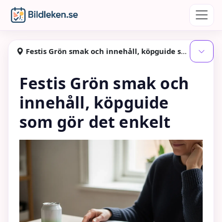
Hoppa till huvudinnehåll
Bildleken
Festis Grön smak och innehåll, köpguide som gör det enkelt
Visa
Festis Grön smak och
innehåll, köpguide
som gör det enkelt