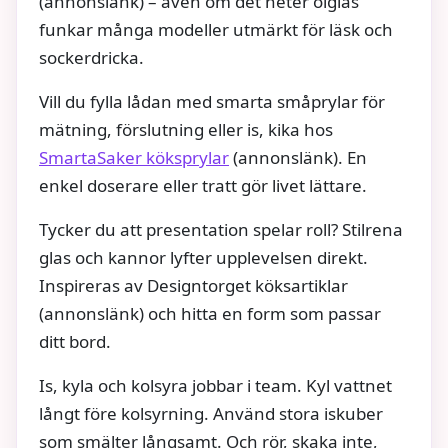
(annonslänk) – även om det heter ölglas
funkar många modeller utmärkt för läsk och
sockerdricka.
Vill du fylla lådan med smarta småprylar för
mätning, förslutning eller is, kika hos
SmartaSaker köksprylar
(annonslänk). En
enkel doserare eller tratt gör livet lättare.
Tycker du att presentation spelar roll? Stilrena
glas och kannor lyfter upplevelsen direkt.
Inspireras av Designtorget köksartiklar
(annonslänk) och hitta en form som passar
ditt bord.
Is, kyla och kolsyra jobbar i team. Kyl vattnet
långt före kolsyrning. Använd stora iskuber
som smälter långsamt. Och rör, skaka inte,