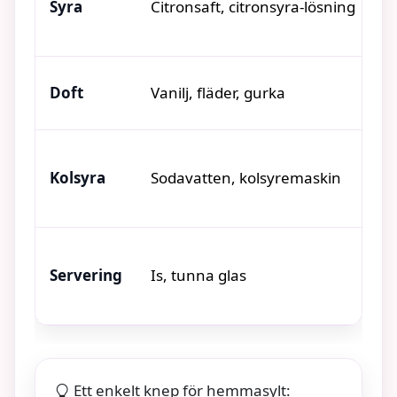
Syra
Citronsaft, citronsyra-lösning
G
Doft
Vanilj, fläder, gurka
G
Kolsyra
Sodavatten, kolsyremaskin
B
Servering
Is, tunna glas
R
Ett enkelt knep för hemmasylt: