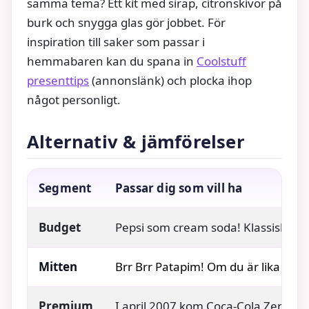
samma tema? Ett kit med sirap, citronskivor på
burk och snygga glas gör jobbet. För
inspiration till saker som passar i
hemmabaren kan du spana in
Coolstuff
presenttips
(annonslänk) och plocka ihop
något personligt.
Alternativ & jämförelser
Segment
Passar dig som vill ha
Budget
Pepsi som cream soda! Klassisk Pep
Mitten
Brr Brr Patapim! Om du är lika besat
Premium
I april 2007 kom Coca-Cola Zero ti