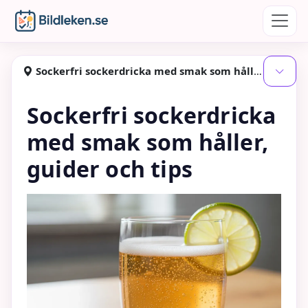
Hoppa till huvudinnehåll
Bildleken
Sockerfri sockerdricka med smak som håller, guider och tips
Visa
Sockerfri sockerdricka
med smak som håller,
guider och tips