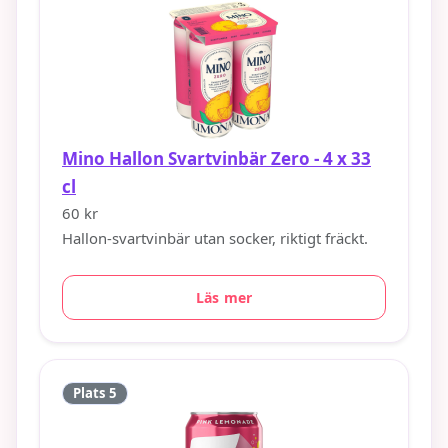
Mino Hallon Svartvinbär Zero - 4 x 33
cl
60 kr
Hallon-svartvinbär utan socker, riktigt fräckt.
Läs mer
Plats 5