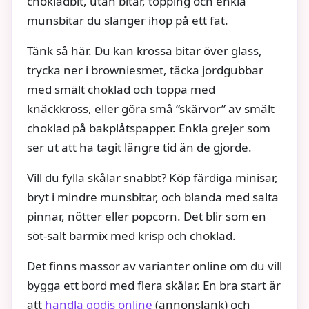
chokladbit, utan bitar, topping och enkla
munsbitar du slänger ihop på ett fat.
Tänk så här. Du kan krossa bitar över glass,
trycka ner i browniesmet, täcka jordgubbar
med smält choklad och toppa med
knäckkross, eller göra små “skärvor” av smält
choklad på bakplåtspapper. Enkla grejer som
ser ut att ha tagit längre tid än de gjorde.
Vill du fylla skålar snabbt? Köp färdiga minisar,
bryt i mindre munsbitar, och blanda med salta
pinnar, nötter eller popcorn. Det blir som en
söt‑salt barmix med krisp och choklad.
Det finns massor av varianter online om du vill
bygga ett bord med flera skålar. En bra start är
att
handla godis online
(annonslänk) och