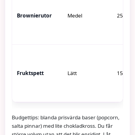
Brownierutor
Medel
25–35 
Fruktspett
Lätt
15 min
Budgettips: blanda prisvärda baser (popcorn,
salta pinnar) med lite chokladkross. Du får
större volym utan att det blir ensidigt. Låt