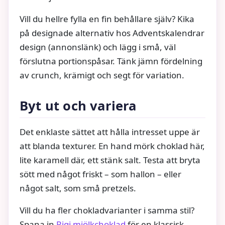
Vill du hellre fylla en fin behållare själv? Kika
på designade alternativ hos Adventskalendrar
design (annonslänk) och lägg i små, väl
förslutna portionspåsar. Tänk jämn fördelning
av crunch, krämigt och segt för variation.
Byt ut och variera
Det enklaste sättet att hålla intresset uppe är
att blanda texturer. En hand mörk choklad här,
lite karamell där, ett stänk salt. Testa att bryta
sött med något friskt – som hallon – eller
något salt, som små pretzels.
Vill du ha fler chokladvarianter i samma stil?
Spana in
Rigi mjölkchoklad
för en klassisk