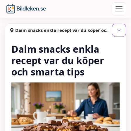
Hoppa till huvudinnehåll
Bildleken
Daim snacks enkla recept var du köper och smarta tips
Visa
Daim snacks enkla
recept var du köper
och smarta tips