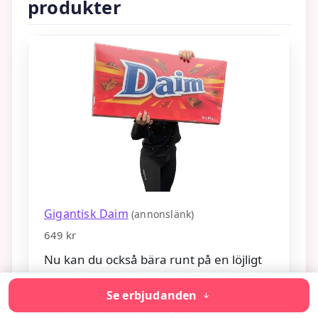
produkter
Gigantisk Daim
(annonslänk)
649 kr
Nu kan du också bära runt på en löjligt
stor förpackning Daim-choklad. Med "du
Se erbjudanden
också" syftar vi såklart på