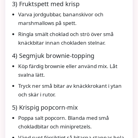
3) Fruktspett med krisp
Varva jordgubbar, bananskivor och
marshmallows på spett.
Ringla smält choklad och strö över små
knäckbitar innan chokladen stelnar.
4) Segmjuk brownie‑topping
Köp färdig brownie eller använd mix. Låt
svalna lätt.
Tryck ner små bitar av knäckkrokant i ytan
och skär i rutor.
5) Krispig popcorn‑mix
Poppa salt popcorn. Blanda med små
chokladbitar och minipretzels.
Vänd runt försiktigt så bitarna stannar hela.