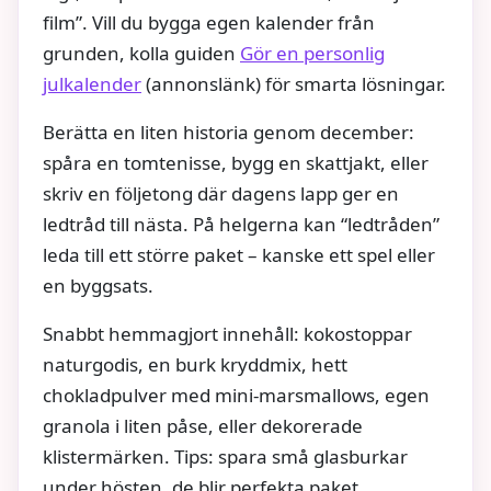
film”. Vill du bygga egen kalender från
grunden, kolla guiden
Gör en personlig
julkalender
(annonslänk) för smarta lösningar.
Berätta en liten historia genom december:
spåra en tomtenisse, bygg en skattjakt, eller
skriv en följetong där dagens lapp ger en
ledtråd till nästa. På helgerna kan “ledtråden”
leda till ett större paket – kanske ett spel eller
en byggsats.
Snabbt hemmagjort innehåll: kokostoppar
naturgodis, en burk kryddmix, hett
chokladpulver med mini-marsmallows, egen
granola i liten påse, eller dekorerade
klistermärken. Tips: spara små glasburkar
under hösten, de blir perfekta paket.