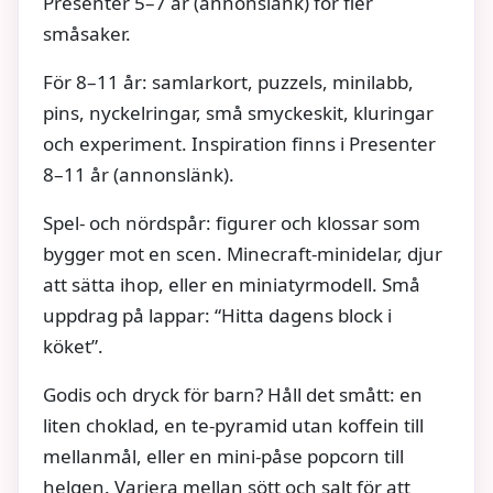
Presenter 5–7 år (annonslänk) för fler
småsaker.
För 8–11 år: samlarkort, puzzels, minilabb,
pins, nyckelringar, små smyckeskit, kluringar
och experiment. Inspiration finns i Presenter
8–11 år (annonslänk).
Spel- och nördspår: figurer och klossar som
bygger mot en scen. Minecraft-minidelar, djur
att sätta ihop, eller en miniatyrmodell. Små
uppdrag på lappar: “Hitta dagens block i
köket”.
Godis och dryck för barn? Håll det smått: en
liten choklad, en te-pyramid utan koffein till
mellanmål, eller en mini-påse popcorn till
helgen. Variera mellan sött och salt för att