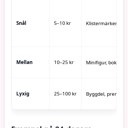
Snål
5–10 kr
Klistermärken, kup
Mellan
10–25 kr
Minifigur, bokmärk
Lyxig
25–100 kr
Byggdel, premiumch