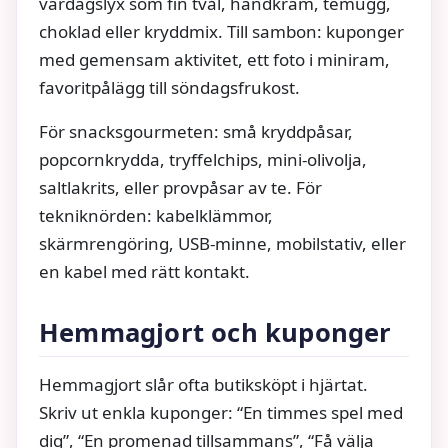
vardagslyx som fin tvål, handkräm, temugg,
choklad eller kryddmix. Till sambon: kuponger
med gemensam aktivitet, ett foto i miniram,
favoritpålägg till söndagsfrukost.
För snacksgourmeten: små kryddpåsar,
popcornkrydda, tryffelchips, mini-olivolja,
saltlakrits, eller provpåsar av te. För
tekniknörden: kabelklämmor,
skärmrengöring, USB-minne, mobilstativ, eller
en kabel med rätt kontakt.
Hemmagjort och kuponger
Hemmagjort slår ofta butiksköpt i hjärtat.
Skriv ut enkla kuponger: “En timmes spel med
dig”, “En promenad tillsammans”, “Få välja