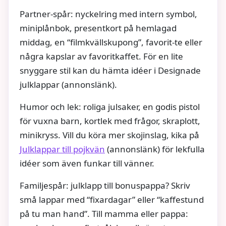
Partner-spår: nyckelring med intern symbol,
miniplånbok, presentkort på hemlagad
middag, en “filmkvällskupong”, favorit-te eller
några kapslar av favoritkaffet. För en lite
snyggare stil kan du hämta idéer i Designade
julklappar (annonslänk).
Humor och lek: roliga julsaker, en godis pistol
för vuxna barn, kortlek med frågor, skraplott,
minikryss. Vill du köra mer skojinslag, kika på
Julklappar till pojkvän
(annonslänk) för lekfulla
idéer som även funkar till vänner.
Familjespår: julklapp till bonuspappa? Skriv
små lappar med “fixardagar” eller “kaffestund
på tu man hand”. Till mamma eller pappa: