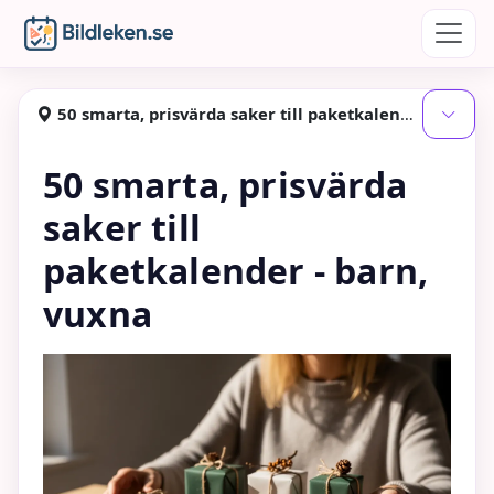
Hoppa till huvudinnehåll
Bildleken
50 smarta, prisvärda saker till paketkalender - barn, vuxna
Visa
50 smarta, prisvärda
saker till
paketkalender - barn,
vuxna