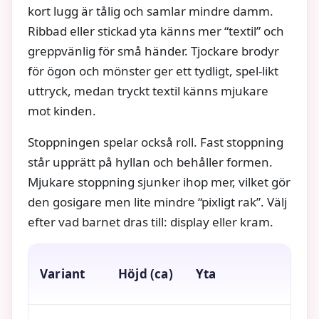
kort lugg är tålig och samlar mindre damm.
Ribbad eller stickad yta känns mer “textil” och
greppvänlig för små händer. Tjockare brodyr
för ögon och mönster ger ett tydligt, spel-likt
uttryck, medan tryckt textil känns mjukare
mot kinden.
Stoppningen spelar också roll. Fast stoppning
står upprätt på hyllan och behåller formen.
Mjukare stoppning sjunker ihop mer, vilket gör
den gosigare men lite mindre “pixligt rak”. Välj
efter vad barnet dras till: display eller kram.
Variant
Höjd (ca)
Yta
Kän