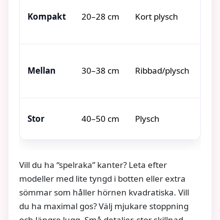
Stad
Kompakt
20–28 cm
Kort plysch
att
Mju
Mellan
30–38 cm
Ribbad/plysch
kra
Pry
Stor
40–50 cm
Plysch
dis
Vill du ha “spelraka” kanter? Leta efter
modeller med lite tyngd i botten eller extra
sömmar som håller hörnen kvadratiska. Vill
du ha maximal gos? Välj mjukare stoppning
och längre lugg. Små detaljer, stor skillnad.