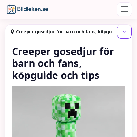
Hoppa till huvudinnehåll
Bildleken
Creeper gosedjur för barn och fans, köpguide och tips
Visa
Creeper gosedjur för
barn och fans,
köpguide och tips