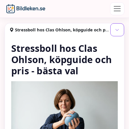
Hoppa till huvudinnehåll
Bildleken
Stressboll hos Clas Ohlson, köpguide och pris - bästa val
Visa
Stressboll hos Clas
Ohlson, köpguide och
pris - bästa val