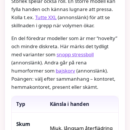
Storlek spelar också roll. En större modell kan
fylla handen och kännas lugnare att pressa.
Kolla t.ex.
Tutte XXL
(annonslänk) för att se
skillnaden i grepp när volymen ökar.
En del föredrar modeller som är mer “novelty”
och mindre diskreta. Här märks det tydligt
med varianter som
snopp stressboll
(annonslänk). Andra går på rena
humorformer som
bajskorv
(annonslänk).
Poängen: välj efter sammanhang – kontoret,
hemmakontoret, present eller skämt.
Typ
Känsla i handen
Skum
Mjuk, långsam återfjädring