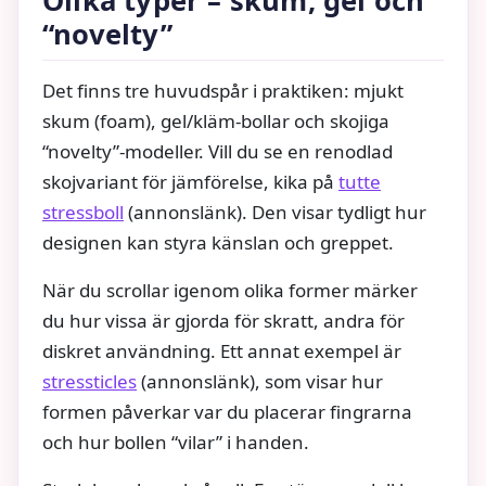
Olika typer – skum, gel och
“novelty”
Det finns tre huvudspår i praktiken: mjukt
skum (foam), gel/kläm-bollar och skojiga
“novelty”-modeller. Vill du se en renodlad
skojvariant för jämförelse, kika på
tutte
stressboll
(annonslänk). Den visar tydligt hur
designen kan styra känslan och greppet.
När du scrollar igenom olika former märker
du hur vissa är gjorda för skratt, andra för
diskret användning. Ett annat exempel är
stressticles
(annonslänk), som visar hur
formen påverkar var du placerar fingrarna
och hur bollen “vilar” i handen.