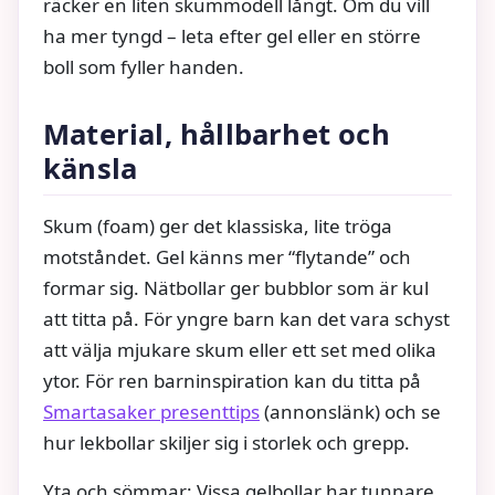
räcker en liten skummodell långt. Om du vill
ha mer tyngd – leta efter gel eller en större
boll som fyller handen.
Material, hållbarhet och
känsla
Skum (foam) ger det klassiska, lite tröga
motståndet. Gel känns mer “flytande” och
formar sig. Nätbollar ger bubblor som är kul
att titta på. För yngre barn kan det vara schyst
att välja mjukare skum eller ett set med olika
ytor. För ren barninspiration kan du titta på
Smartasaker presenttips
(annonslänk) och se
hur lekbollar skiljer sig i storlek och grepp.
Yta och sömmar: Vissa gelbollar har tunnare