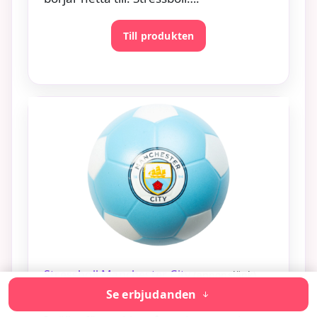
Till produkten
Stressboll Manchester City
(annonslänk)
Se erbjudanden
130 kr