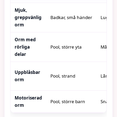
Mjuk,
greppvänlig
Badkar, små händer
Lugn, s
orm
Orm med
rörliga
Pool, större yta
Måttlig
delar
Uppblåsbar
Pool, strand
Långsam
orm
Motoriserad
Pool, större barn
Snabb, 
orm