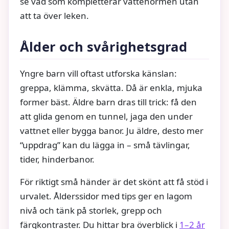
se vad som kompletterar vattenormen utan
att ta över leken.
Ålder och svårighetsgrad
Yngre barn vill oftast utforska känslan:
greppa, klämma, skvätta. Då är enkla, mjuka
former bäst. Äldre barn dras till trick: få den
att glida genom en tunnel, jaga den under
vattnet eller bygga banor. Ju äldre, desto mer
“uppdrag” kan du lägga in – små tävlingar,
tider, hinderbanor.
För riktigt små händer är det skönt att få stöd i
urvalet. Ålderssidor med tips ger en lagom
nivå och tänk på storlek, grepp och
färgkontraster. Du hittar bra överblick i
1–2 år