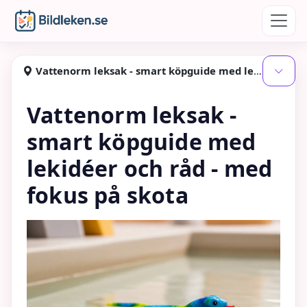
Hoppa till huvudinnehåll
Bildleken
Vattenorm leksak - smart köpguide med lekidéer och råd - med fokus på skota
Visa
Vattenorm leksak -
smart köpguide med
lekidéer och råd - med
fokus på skota