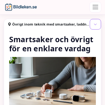
Hoppa till huvudinnehåll
Bildleken
Övrigt inom teknik med smartsaker, laddning och pryltips - med fokus på hemmet
Visa
Smartsaker och övrigt
för en enklare vardag