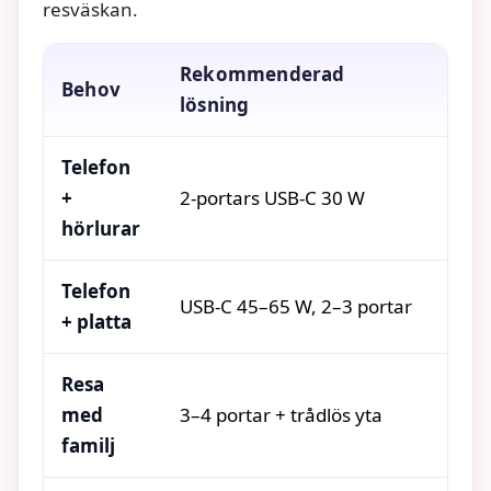
resväskan.
Rekommenderad
Behov
Förd
lösning
Telefon
+
2-portars USB-C 30 W
Liten
hörlurar
Telefon
USB-C 45–65 W, 2–3 portar
Snab
+ platta
Resa
med
3–4 portar + trådlös yta
Allt
familj