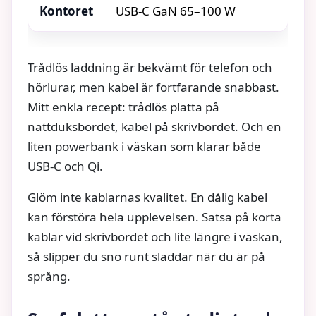
Kontoret
USB-C GaN 65–100 W
Klar
Trådlös laddning är bekvämt för telefon och
hörlurar, men kabel är fortfarande snabbast.
Mitt enkla recept: trådlös platta på
nattduksbordet, kabel på skrivbordet. Och en
liten powerbank i väskan som klarar både
USB-C och Qi.
Glöm inte kablarnas kvalitet. En dålig kabel
kan förstöra hela upplevelsen. Satsa på korta
kablar vid skrivbordet och lite längre i väskan,
så slipper du sno runt sladdar när du är på
språng.