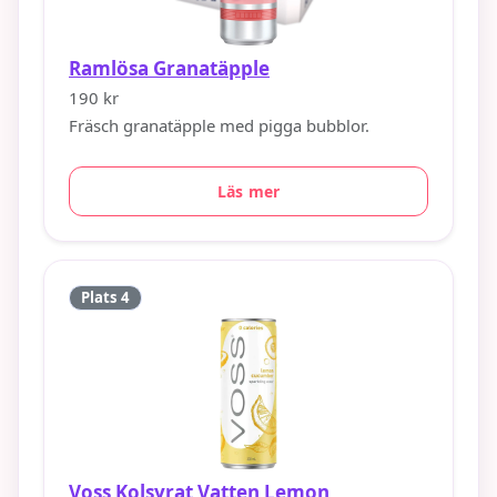
Ramlösa Granatäpple
190 kr
Fräsch granatäpple med pigga bubblor.
Läs mer
Plats 4
Voss Kolsyrat Vatten Lemon