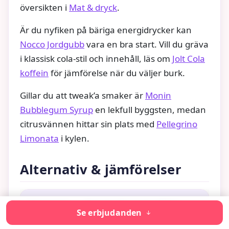
översikten i
Mat & dryck
.
Är du nyfiken på bäriga energidrycker kan
Nocco Jordgubb
vara en bra start. Vill du gräva
i klassisk cola-stil och innehåll, läs om
Jolt Cola
koffein
för jämförelse när du väljer burk.
Gillar du att tweak’a smaker är
Monin
Bubblegum Syrup
en lekfull byggsten, medan
citrusvännen hittar sin plats med
Pellegrino
Limonata
i kylen.
Alternativ & jämförelser
Segment
Passar dig som vill ha
Se erbjudanden