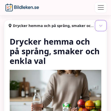
Hoppa till huvudinnehåll
Bildleken
Drycker hemma och på språng, smaker och enkla val
Visa
Drycker hemma och
på språng, smaker och
enkla val