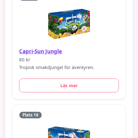
Capri-Sun Jungle
80 kr
Tropisk smakdjungel för äventyren.
Läs mer
Plats 10